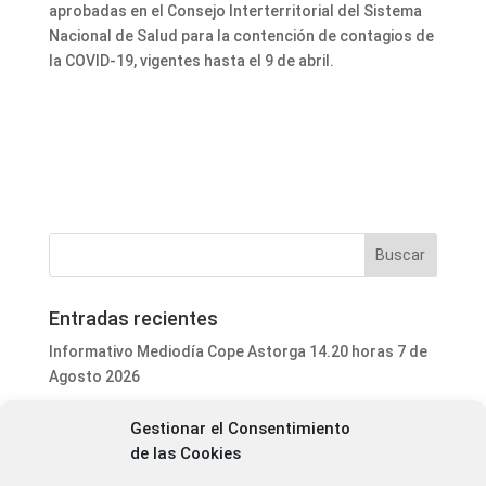
aprobadas en el Consejo Interterritorial del Sistema
Nacional de Salud para la contención de contagios de
la COVID-19, vigentes hasta el 9 de abril.
Entradas recientes
Informativo Mediodía Cope Astorga 14.20 horas 7 de
Agosto 2026
San Justo de la Vega acoge este fin de semana un
Gestionar el Consentimiento
curso de formación para voluntarios en incendios
de las Cookies
forestales