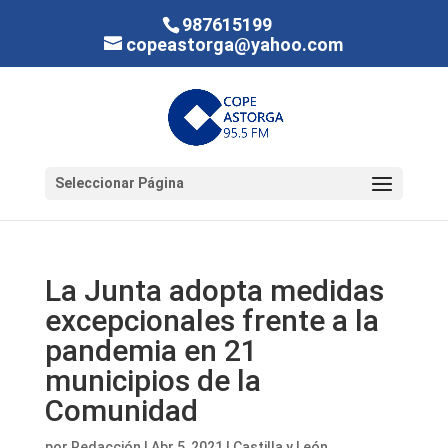
987615199
copeastorga@yahoo.com
Seleccionar Página
La Junta adopta medidas
excepcionales frente a la
pandemia en 21
municipios de la
Comunidad
por
Redacción
|
Abr 5, 2021
|
Castilla y León
,