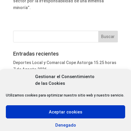
sector por la irresponsabilidad de una inmensa
minoría”.
Entradas recientes
Deportes Local y Comarcal Cope Astorga 15.25 horas
7 de Agosto 2026
Gestionar el Consentimiento
Informativo Mediodía Cope Astorga 14.20 horas 7 de
de las Cookies
Agosto 2026
San Justo de la Vega acoge este fin de semana un
Utilizamos cookies para optimizar nuestro sitio web y nuestro servicio.
curso de formación para voluntarios en incendios
forestales
Aceptar cookies
Programa Local Cope Astorga 7 de Agosto 2026
Abiertas las inscripciones para el XXVII Torneo de
Denegado