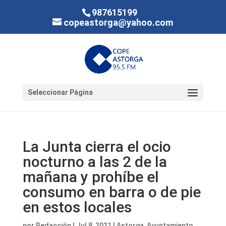
987615199
copeastorga@yahoo.com
Seleccionar Página
La Junta cierra el ocio
nocturno a las 2 de la
mañana y prohíbe el
consumo en barra o de pie
en estos locales
por
Redacción
|
Jul 8, 2021
|
Astorga
,
Ayuntamiento
,