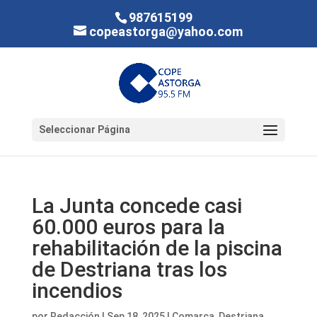
987615199
copeastorga@yahoo.com
Seleccionar Página
La Junta concede casi
60.000 euros para la
rehabilitación de la piscina
de Destriana tras los
incendios
por
Redacción
|
Sep 18, 2025
|
Comarca
,
Destriana