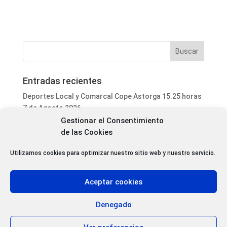
Entradas recientes
Deportes Local y Comarcal Cope Astorga 15.25 horas
7 de Agosto 2026
Gestionar el Consentimiento
Informativo Mediodía Cope Astorga 14.20 horas 7 de
de las Cookies
Agosto 2026
San Justo de la Vega acoge este fin de semana un
Utilizamos cookies para optimizar nuestro sitio web y nuestro servicio.
curso de formación para voluntarios en incendios
forestales
Aceptar cookies
Programa Local Cope Astorga 7 de Agosto 2026
Abiertas las inscripciones para el XXVII Torneo de
Denegado
Ajedrez de las Fiestas de Santa Marta