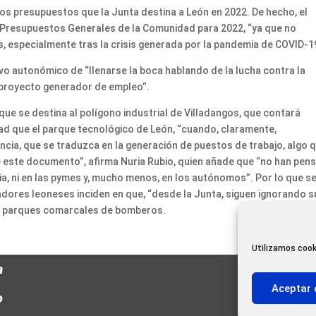
 los presupuestos que la Junta destina a León en 2022. De hecho, el
 Presupuestos Generales de la Comunidad para 2022, “ya que no
, especialmente tras la crisis generada por la pandemia de COVID-1
ivo autonómico de “llenarse la boca hablando de la lucha contra la
 proyecto generador de empleo”.
 que se destina al polígono industrial de Villadangos, que contará
ad que el parque tecnológico de León, “cuando, claramente,
ncia, que se traduzca en la generación de puestos de trabajo, algo 
e este documento”, afirma Nuria Rubio, quien añade que “no han pen
ia, ni en las pymes y, mucho menos, en los autónomos”. Por lo que s
radores leoneses inciden en que, “desde la Junta, siguen ignorando s
los parques comarcales de bomberos.
Utilizamos cook
a
Aceptar 
o