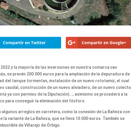
Compartir en Twitter
Compartir en Google+
2022 y la mayoría de las inversiones en nuestra comarca van
s, se prevén 200.000 euros para la ampliación de la depuradora de
d del tanque tormentas, instalación de un nuevo rototamiz, el cual
uevo caudal, construcción de un nuevo aliviadero, de un nuevo colecto
enta ya con permiso de la Diputación)…; asimismo se procederá a la
co para conseguir la eliminación del fósforo.
n algunos arreglos en carretera, como la conexión de La Bañeza con
la variante de La Bañeza, que se lleva 10.000 euros. También se
bustible de Villarejo de Órbigo.