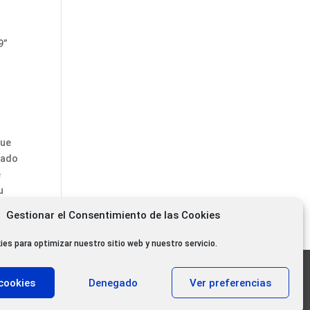
9”
que
sado
e
u
Gestionar el Consentimiento de las Cookies
ies para optimizar nuestro sitio web y nuestro servicio.
11.000 oyentes diarios
cookies
Denegado
Ver preferencias
11.000 Gracias