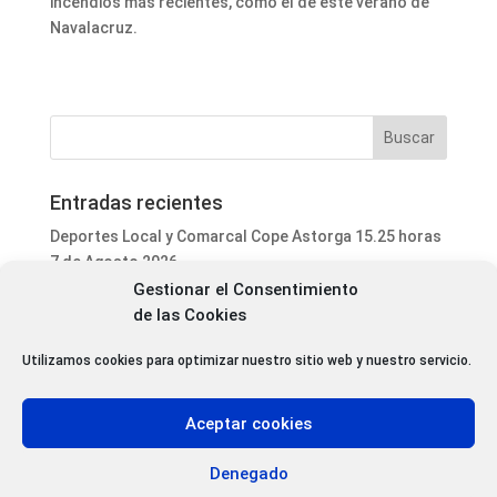
incendios más recientes, como el de este verano de
Navalacruz.
Entradas recientes
Deportes Local y Comarcal Cope Astorga 15.25 horas
7 de Agosto 2026
Gestionar el Consentimiento
Informativo Mediodía Cope Astorga 14.20 horas 7 de
de las Cookies
Agosto 2026
San Justo de la Vega acoge este fin de semana un
Utilizamos cookies para optimizar nuestro sitio web y nuestro servicio.
curso de formación para voluntarios en incendios
forestales
Aceptar cookies
Programa Local Cope Astorga 7 de Agosto 2026
Abiertas las inscripciones para el XXVII Torneo de
Denegado