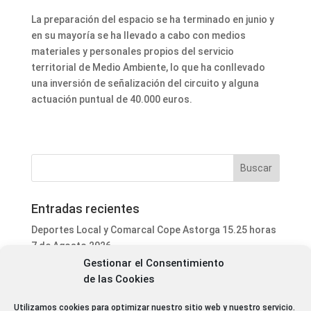
La preparación del espacio se ha terminado en junio y
en su mayoría se ha llevado a cabo con medios
materiales y personales propios del servicio
territorial de Medio Ambiente, lo que ha conllevado
una inversión de señalización del circuito y alguna
actuación puntual de 40.000 euros.
Entradas recientes
Deportes Local y Comarcal Cope Astorga 15.25 horas
7 de Agosto 2026
Gestionar el Consentimiento
Informativo Mediodía Cope Astorga 14.20 horas 7 de
de las Cookies
Agosto 2026
San Justo de la Vega acoge este fin de semana un
Utilizamos cookies para optimizar nuestro sitio web y nuestro servicio.