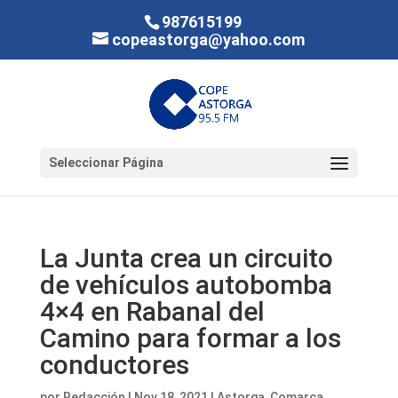
987615199
copeastorga@yahoo.com
Seleccionar Página
La Junta crea un circuito
de vehículos autobomba
4×4 en Rabanal del
Camino para formar a los
conductores
por
Redacción
|
Nov 18, 2021
|
Astorga
,
Comarca