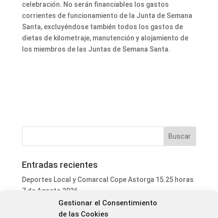
celebración. No serán financiables los gastos
corrientes de funcionamiento de la Junta de Semana
Santa, excluyéndose también todos los gastos de
dietas de kilometraje, manutención y alojamiento de
los miembros de las Juntas de Semana Santa.
Entradas recientes
Deportes Local y Comarcal Cope Astorga 15.25 horas
7 de Agosto 2026
Gestionar el Consentimiento
Informativo Mediodía Cope Astorga 14.20 horas 7 de
de las Cookies
Agosto 2026