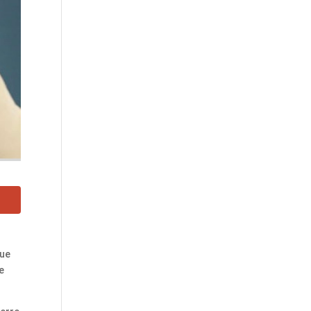
que
e