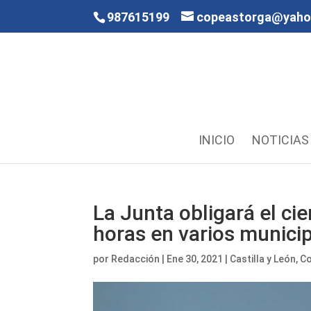
987615199
copeastorga@yah
INICIO
NOTICIAS
La Junta obligará el cie
horas en varios munici
por
Redacción
|
Ene 30, 2021
|
Castilla y León
,
C