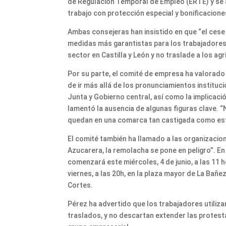
de Regulación Temporal de Empleo (ERTE) y se 
trabajo con protección especial y bonificacion
Ambas consejeras han insistido en que “el cese 
medidas más garantistas para los trabajadore
sector en Castilla y León y no traslade a los a
Por su parte, el comité de empresa ha valorado
de ir más allá de los pronunciamientos instituc
Junta y Gobierno central, así como la implicaci
lamentó la ausencia de algunas figuras clave. “
quedan en una comarca tan castigada como esta
El comité también ha llamado a las organizacion
Azucarera, la remolacha se pone en peligro”. E
comenzará este miércoles, 4 de junio, a las 11 h
viernes, a las 20h, en la plaza mayor de La Bañe
Cortes.
Pérez ha advertido que los trabajadores utili
traslados, y no descartan extender las protest