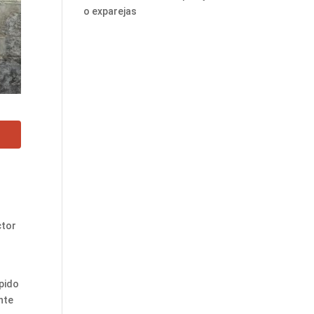
o exparejas
ctor
spido
nte