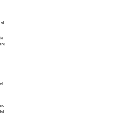
 el
ia
tre
el
omo
del