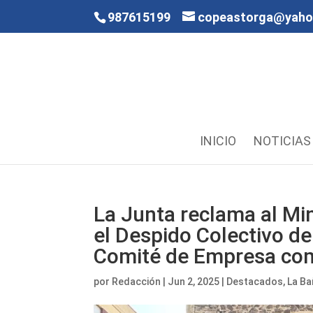
987615199
copeastorga@yah
INICIO
NOTICIAS
La Junta reclama al Min
el Despido Colectivo de
Comité de Empresa com
por
Redacción
|
Jun 2, 2025
|
Destacados
,
La B