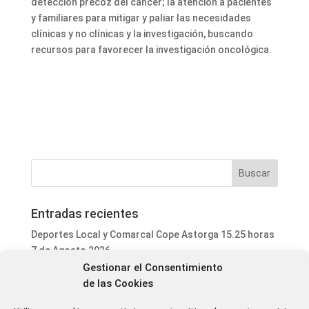
detección precoz del cáncer; la atención a pacientes
y familiares para mitigar y paliar las necesidades
clínicas y no clínicas y la investigación, buscando
recursos para favorecer la investigación oncológica.
Entradas recientes
Deportes Local y Comarcal Cope Astorga 15.25 horas
7 de Agosto 2026
Gestionar el Consentimiento
Informativo Mediodía Cope Astorga 14.20 horas 7 de
de las Cookies
Agosto 2026
San Justo de la Vega acoge este fin de semana un