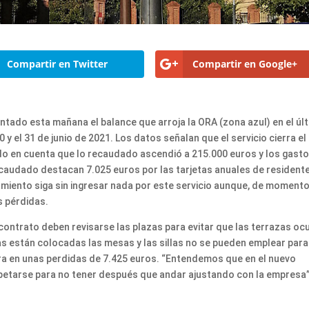
Compartir en Twitter
Compartir en Google+
ntado esta mañana el balance que arroja la ORA (zona azul) en el úl
0 y el 31 de junio de 2021. Los datos señalan que el servicio cierra el
do en cuenta que lo recaudado ascendió a 215.000 euros y los gast
ecaudado destacan 7.025 euros por las tarjetas anuales de residente
tamiento siga sin ingresar nada por este servicio aunque, de momento
s pérdidas.
 contrato deben revisarse las plazas para evitar que las terrazas oc
as están colocadas las mesas y las sillas no se pueden emplear para
ra en unas perdidas de 7.425 euros. “Entendemos que en el nuevo
spetarse para no tener después que andar ajustando con la empresa”