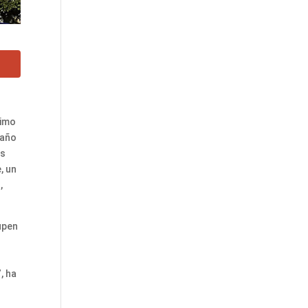
timo
 año
os
, un
,
upen
, ha