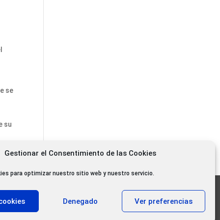
s
l
ue se
e su
Gestionar el Consentimiento de las Cookies
ies para optimizar nuestro sitio web y nuestro servicio.
11.000 oyentes diarios
cookies
Denegado
Ver preferencias
11.000 Gracias