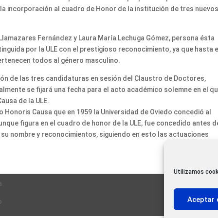
 la incorporación al cuadro de Honor de la institución de tres nuevo
o Llamazares Fernández y Laura María Lechuga Gómez, persona ésta
tinguida por la ULE con el prestigioso reconocimiento, ya que hasta e
ertenecen todos al género masculino.
ión de las tres candidaturas en sesión del Claustro de Doctores,
nalmente se fijará una fecha para el acto académico solemne en el q
Causa de la ULE.
o Honoris Causa que en 1959 la Universidad de Oviedo concedió al
unque figura en el cuadro de honor de la ULE, fue concedido antes d
r su nombre y reconocimientos, siguiendo en esto las actuaciones
Utilizamos cook
a
Aceptar 
o