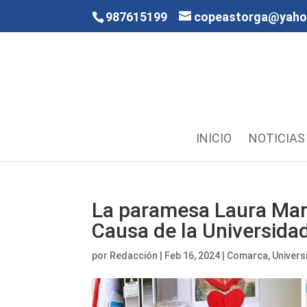
987615199
copeastorga@yah
INICIO
NOTICIAS
La paramesa Laura Mar
Causa de la Universida
por
Redacción
|
Feb 16, 2024
|
Comarca
,
Univers