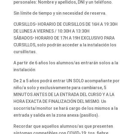
personales: Nombre y apellidos, DNI y un teléfono.
Sin límite de tiempo y sin necesidad de reserva.
CURSILLOS• HORARIO DE CURSILLOS DE 16H A 19:30H
DE LUNES A VIERNES / 10:30H A 13:30H
SÁBADOS• HORARIO DE 17H A 19H EXCLUSIVO PARA
CURSILLOS, solo podrán acceder a la instalación los
cursillistas.
A partir de 6 años los alumnos/as entrarán solos a la
instalación
De 2 a 5 años podrá entrar UN SOLO acompañante por
niño/a solo y exclusivamente para cambiarse, 5
MINUTOS ANTES DE LA ENTRADA DEL CURSO Y A LA
HORA EXACTA DE FINALIZACIÓN DEL MISMO. Un
socorrista/monitor se hará cargo de los mismos a la
entrada y salida en la zona anexa (pasillos).
Recordar que aquellos alumnos/as que presenten
síntomas compatibles con COVID-19: tos, fiebre,