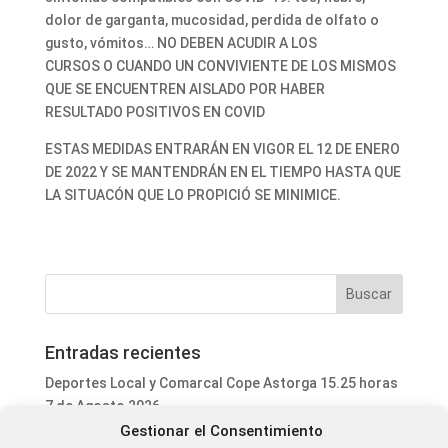
dolor de garganta, mucosidad, perdida de olfato o
gusto, vómitos… NO DEBEN ACUDIR A LOS
CURSOS O CUANDO UN CONVIVIENTE DE LOS MISMOS
QUE SE ENCUENTREN AISLADO POR HABER
RESULTADO POSITIVOS EN COVID
ESTAS MEDIDAS ENTRARÁN EN VIGOR EL 12 DE ENERO
DE 2022 Y SE MANTENDRÁN EN EL TIEMPO HASTA QUE
LA SITUACÓN QUE LO PROPICIÓ SE MINIMICE.
Entradas recientes
Deportes Local y Comarcal Cope Astorga 15.25 horas
7 de Agosto 2026
Gestionar el Consentimiento
Informativo Mediodía Cope Astorga 14.20 horas 7 de