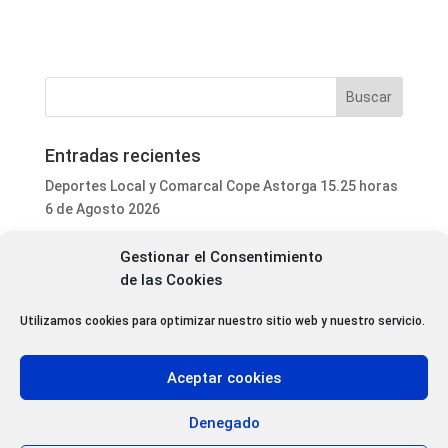
Entradas recientes
Deportes Local y Comarcal Cope Astorga 15.25 horas
6 de Agosto 2026
Programa Local Cope Astorga 6 de Agosto 2026
Gestionar el Consentimiento
El ayuntamiento de Astorga inicia la mejora integral
de las Cookies
del parque de mascotas de Puerta de Rey
Utilizamos cookies para optimizar nuestro sitio web y nuestro servicio.
Luis Fernández Terrón dona 1.020 euros a la
Asociación Contra el Cáncer con la venta de su último
libro
Aceptar cookies
Patrimonio da luz verde a la rehabilitación de varias
cubiertas del Convento Premonstratense de Villoria
Denegado
de Órbigo