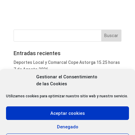
Entradas recientes
Deportes Local y Comarcal Cope Astorga 15.25 horas
7 de Agosto 2026
Gestionar el Consentimiento
Informativo Mediodía Cope Astorga 14.20 horas 7 de
de las Cookies
Agosto 2026
San Justo de la Vega acoge este fin de semana un
Utilizamos cookies para optimizar nuestro sitio web y nuestro servicio.
curso de formación para voluntarios en incendios
forestales
Aceptar cookies
Programa Local Cope Astorga 7 de Agosto 2026
Abiertas las inscripciones para el XXVII Torneo de
Denegado
Ajedrez de las Fiestas de Santa Marta