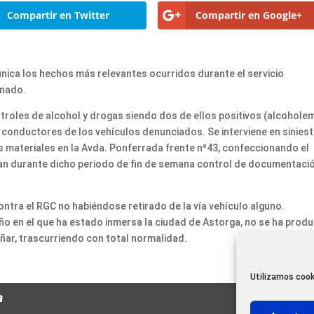
Compartir en Twitter
Compartir en Google+
unica los hechos más relevantes ocurridos durante el servicio
onado.
ntroles de alcohol y drogas siendo dos de ellos positivos (alcoholem
conductores de los vehículos denunciados. Se interviene en sinies
s materiales en la Avda. Ponferrada frente nº43, confeccionando el
zan durante dicho periodo de fin de semana control de documentaci
tra el RGC no habiéndose retirado de la vía vehículo alguno.
eño en el que ha estado inmersa la ciudad de Astorga, no se ha prod
eñar, trascurriendo con total normalidad.
Utilizamos cook
a