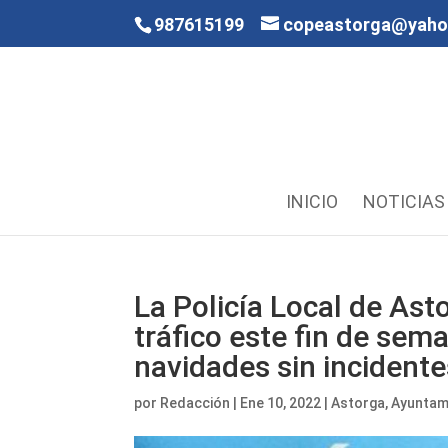
987615199
copeastorga@yah
INICIO
NOTICIAS
La Policía Local de Ast
tráfico este fin de sem
navidades sin incident
por
Redacción
|
Ene 10, 2022
|
Astorga
,
Ayuntam