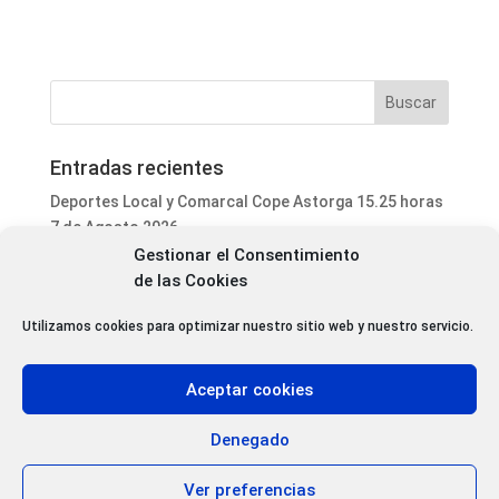
Entradas recientes
Deportes Local y Comarcal Cope Astorga 15.25 horas
7 de Agosto 2026
Gestionar el Consentimiento
Informativo Mediodía Cope Astorga 14.20 horas 7 de
de las Cookies
Agosto 2026
San Justo de la Vega acoge este fin de semana un
Utilizamos cookies para optimizar nuestro sitio web y nuestro servicio.
curso de formación para voluntarios en incendios
forestales
Aceptar cookies
Programa Local Cope Astorga 7 de Agosto 2026
Abiertas las inscripciones para el XXVII Torneo de
Denegado
Ajedrez de las Fiestas de Santa Marta
Ver preferencias