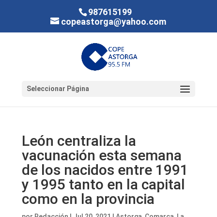
987615199
copeastorga@yahoo.com
Seleccionar Página
León centraliza la
vacunación esta semana
de los nacidos entre 1991
y 1995 tanto en la capital
como en la provincia
por
Redacción
|
Jul 20, 2021
|
Astorga
,
Comarca
,
La