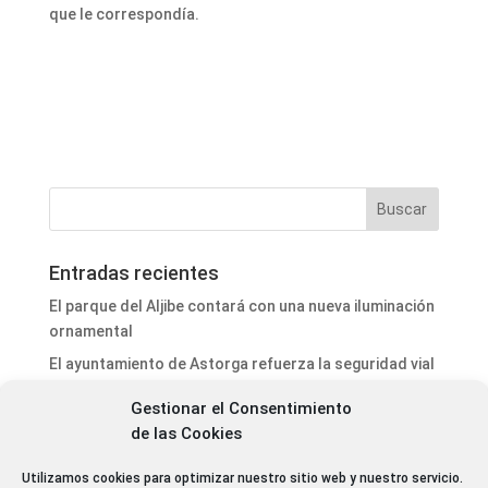
que le correspondía.
Entradas recientes
El parque del Aljibe contará con una nueva iluminación
ornamental
El ayuntamiento de Astorga refuerza la seguridad vial
y mejora la señalización viaria con nuevas actuaciones
Gestionar el Consentimiento
de mantenimiento urbano
de las Cookies
Antoni Gaudí y Juan Bautista Grau serán nombrados
Amigos Mayores de la Catedral 2026
Utilizamos cookies para optimizar nuestro sitio web y nuestro servicio.