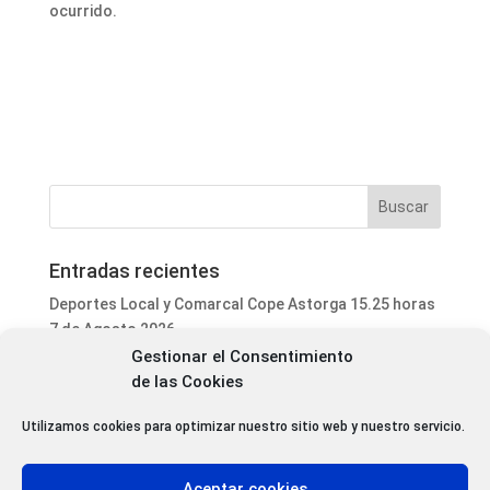
ocurrido.
Entradas recientes
Deportes Local y Comarcal Cope Astorga 15.25 horas
7 de Agosto 2026
Gestionar el Consentimiento
Informativo Mediodía Cope Astorga 14.20 horas 7 de
de las Cookies
Agosto 2026
San Justo de la Vega acoge este fin de semana un
Utilizamos cookies para optimizar nuestro sitio web y nuestro servicio.
curso de formación para voluntarios en incendios
forestales
Aceptar cookies