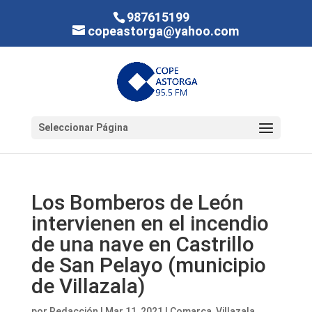
987615199
copeastorga@yahoo.com
Seleccionar Página
Los Bomberos de León
intervienen en el incendio
de una nave en Castrillo
de San Pelayo (municipio
de Villazala)
por
Redacción
|
Mar 11, 2021
|
Comarca
,
Villazala