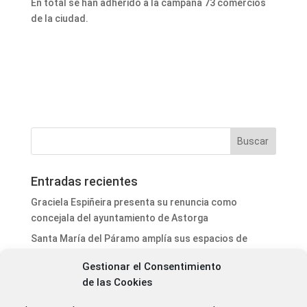
En total se han adherido a la campaña 73 comercios
de la ciudad.
Entradas recientes
Graciela Espiñeira presenta su renuncia como
concejala del ayuntamiento de Astorga
Santa María del Páramo amplía sus espacios de
ejercicio al aire libre con nuevos elementos
Gestionar el Consentimiento
biosaludables
de las Cookies
Cruz Roja en León desplegará el mayor servicio
preventivo del año en el Gran Premio de La Bañeza