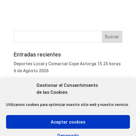
Entradas recientes
Deportes Local y Comarcal Cope Astorga 15.25 horas
6 de Agosto 2026
Programa Local Cope Astorga 6 de Agosto 2026
Gestionar el Consentimiento
El ayuntamiento de Astorga inicia la mejora integral
de las Cookies
del parque de mascotas de Puerta de Rey
Utilizamos cookies para optimizar nuestro sitio web y nuestro servicio.
Luis Fernández Terrón dona 1.020 euros a la
Asociación Contra el Cáncer con la venta de su último
libro
Aceptar cookies
Patrimonio da luz verde a la rehabilitación de varias
cubiertas del Convento Premonstratense de Villoria
Denegado