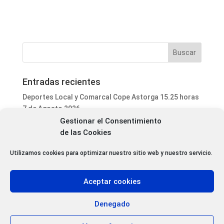
Entradas recientes
Deportes Local y Comarcal Cope Astorga 15.25 horas
7 de Agosto 2026
Gestionar el Consentimiento
Informativo Mediodía Cope Astorga 14.20 horas 7 de
de las Cookies
Agosto 2026
San Justo de la Vega acoge este fin de semana un
Utilizamos cookies para optimizar nuestro sitio web y nuestro servicio.
curso de formación para voluntarios en incendios
forestales
Aceptar cookies
Programa Local Cope Astorga 7 de Agosto 2026
Abiertas las inscripciones para el XXVII Torneo de
Denegado
Ajedrez de las Fiestas de Santa Marta