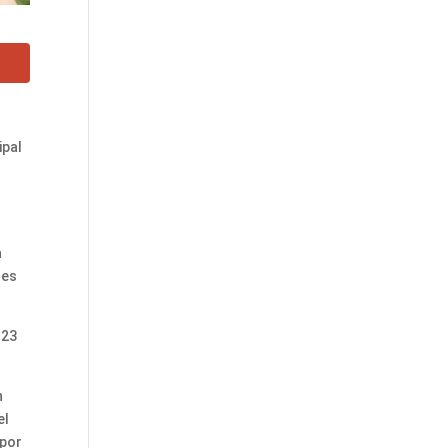
ipal
a
nes
 23
n
el
 por