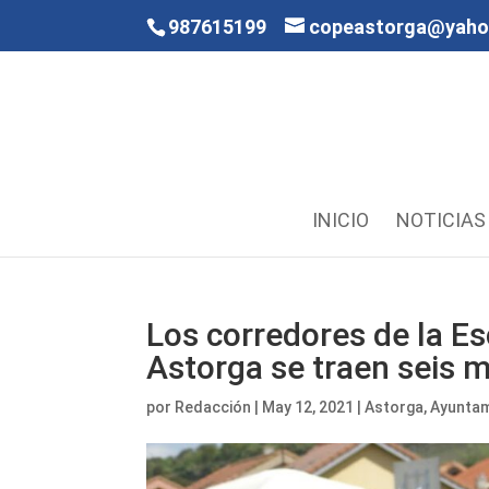
987615199
copeastorga@yah
INICIO
NOTICIAS
Los corredores de la E
Astorga se traen seis 
por
Redacción
|
May 12, 2021
|
Astorga
,
Ayunta