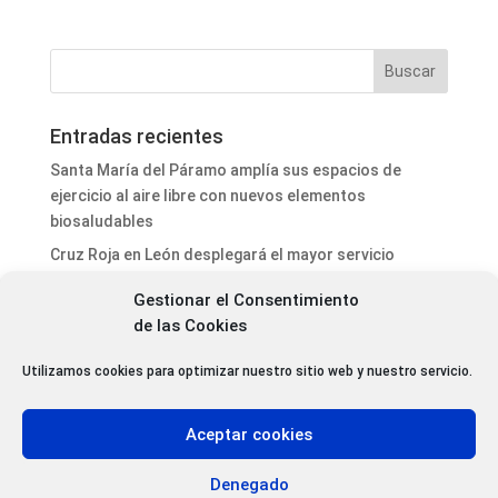
Entradas recientes
Santa María del Páramo amplía sus espacios de
ejercicio al aire libre con nuevos elementos
biosaludables
Cruz Roja en León desplegará el mayor servicio
preventivo del año en el Gran Premio de La Bañeza
Gestionar el Consentimiento
El Festival de Cine de Astorga ya ha elegido los
de las Cookies
cortometrajes que competirán en su 29.ª edición
Utilizamos cookies para optimizar nuestro sitio web y nuestro servicio.
Astorga presenta el cartel oficial del eclipse total de
Sol y ultima los preparativos para un acontecimiento
histórico
Aceptar cookies
El proyecto del aparcamiento de autocaravanas de
Astorga da un nuevo paso con la adjudicación de la
Denegado