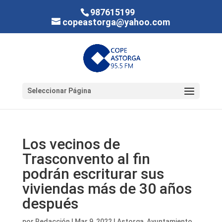
987615199
copeastorga@yahoo.com
Seleccionar Página
Los vecinos de
Trasconvento al fin
podrán escriturar sus
viviendas más de 30 años
después
por
Redacción
|
Mar 9, 2022
|
Astorga
,
Ayuntamiento