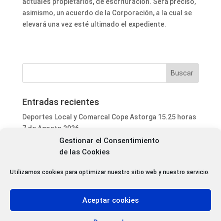
actuales propietarios, de escrituración. Será preciso,
asimismo, un acuerdo de la Corporación, a la cual se
elevará una vez esté ultimado el expediente.
Entradas recientes
Deportes Local y Comarcal Cope Astorga 15.25 horas
7 de Agosto 2026
Gestionar el Consentimiento
Informativo Mediodía Cope Astorga 14.20 horas 7 de
de las Cookies
Agosto 2026
San Justo de la Vega acoge este fin de semana un
Utilizamos cookies para optimizar nuestro sitio web y nuestro servicio.
curso de formación para voluntarios en incendios
forestales
Aceptar cookies
Programa Local Cope Astorga 7 de Agosto 2026