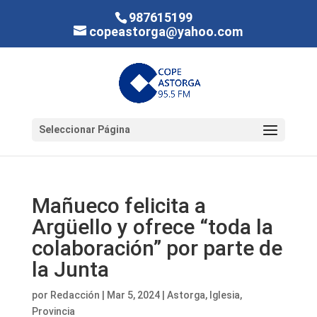
987615199
copeastorga@yahoo.com
Seleccionar Página
Mañueco felicita a
Argüello y ofrece “toda la
colaboración” por parte de
la Junta
por
Redacción
|
Mar 5, 2024
|
Astorga
,
Iglesia
,
Provincia