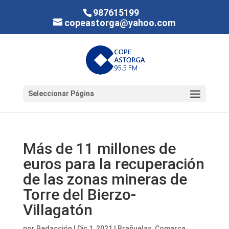
987615199
copeastorga@yahoo.com
Seleccionar Página
Más de 11 millones de
euros para la recuperación
de las zonas mineras de
Torre del Bierzo-
Villagatón
por
Redacción
|
Dic 1, 2021
|
Brañuelas
,
Comarca