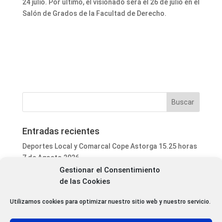
24 julio. Por último, el visionado será el 26 de julio en el
Salón de Grados de la Facultad de Derecho.
Entradas recientes
Deportes Local y Comarcal Cope Astorga 15.25 horas
7 de Agosto 2026
Gestionar el Consentimiento
Informativo Mediodía Cope Astorga 14.20 horas 7 de
de las Cookies
Agosto 2026
San Justo de la Vega acoge este fin de semana un
Utilizamos cookies para optimizar nuestro sitio web y nuestro servicio.
curso de formación para voluntarios en incendios
forestales