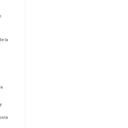
e
de la
de
y
monte