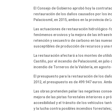
El Consejo de Gobierno aprobó hoy la contratac
restauración de los daños causados por los inc
Palaciosmil, en 2015, ambos en la provincia de 
Las actuaciones de restauración hidrológico-for
fenómenos erosivos y la mejora de las infraestr
retención y secuestro de carbono en las nuevas
susceptibles de producción de recursos y una me
La restauración afectará a los montes de utilid
Castillo, por el incendio de Palaciosmil, en julio
incendio de Torneros de la Valdería, en agosto
El presupuesto para la restauración de los daño
2012, el presupuesto es de 499.947 euros. Amb
Las obras pretenden paliar las negativas cons
mejora de las pistas forestales interiores o p
accesibilidad y el tránsito de los vehículos tan
y la lucha contra posibles incendios forestales;