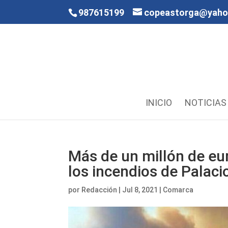
987615199
copeastorga@yah
INICIO
NOTICIAS
Más de un millón de eur
los incendios de Palaci
por
Redacción
|
Jul 8, 2021
|
Comarca