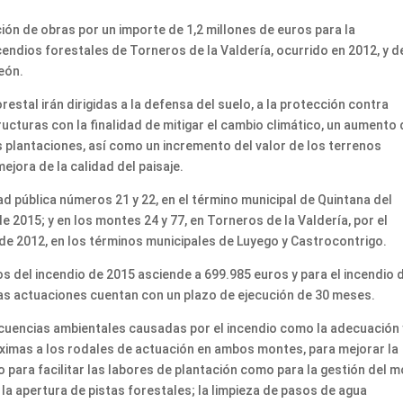
ión de obras por un importe de 1,2 millones de euros para la
endios forestales de Torneros de la Valdería, ocurrido en 2012, y d
León.
estal irán dirigidas a la defensa del suelo, a la protección contra
ucturas con la finalidad de mitigar el cambio climático, un aumento 
 plantaciones, así como un incremento del valor de los terrenos
jora de la calidad del paisaje.
ad pública números 21 y 22, en el término municipal de Quintana del
 de 2015; y en los montes 24 y 77, en Torneros de la Valdería, por el
 de 2012, en los términos municipales de Luyego y Castrocontrigo.
s del incendio de 2015 asciende a 699.985 euros y para el incendio 
as actuaciones cuentan con un plazo de ejecución de 30 meses.
ecuencias ambientales causadas por el incendio como la adecuación 
róximas a los rodales de actuación en ambos montes, para mejorar la
to para facilitar las labores de plantación como para la gestión del 
 la apertura de pistas forestales; la limpieza de pasos de agua