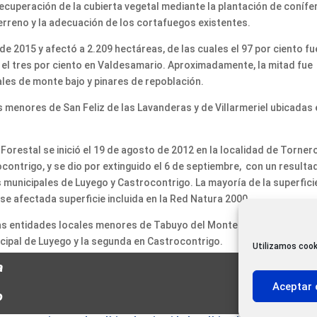
ecuperación de la cubierta vegetal mediante la plantación de conífe
terreno y la adecuación de los cortafuegos existentes.
io de 2015 y afectó a 2.209 hectáreas, de las cuales el 97 por ciento fu
 y el tres por ciento en Valdesamario. Aproximadamente, la mitad fue
les de monte bajo y pinares de repoblación.
 menores de San Feliz de las Lavanderas y de Villarmeriel ubicadas 
 Forestal se inició el 19 de agosto de 2012 en la localidad de Torner
ocontrigo, y se dio por extinguido el 6 de septiembre, con un resulta
 municipales de Luyego y Castrocontrigo. La mayoría de la superfici
se afectada superficie incluida en la Red Natura 2000.
las entidades locales menores de Tabuyo del Monte y de Morla de la
icipal de Luyego y la segunda en Castrocontrigo.
Utilizamos cook
a
Aceptar 
o