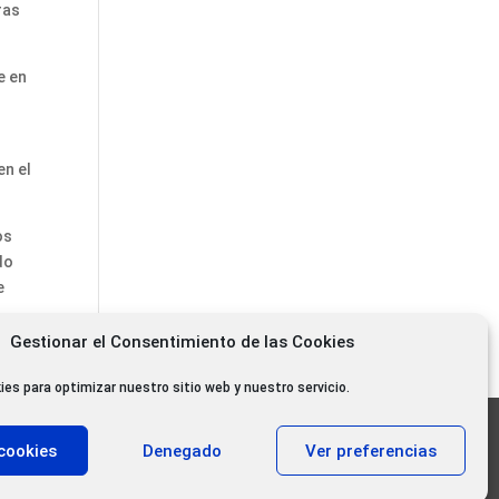
ras
e en
en el
os
do
e
Gestionar el Consentimiento de las Cookies
ies para optimizar nuestro sitio web y nuestro servicio.
11.000 oyentes diarios
cookies
Denegado
Ver preferencias
11.000 Gracias