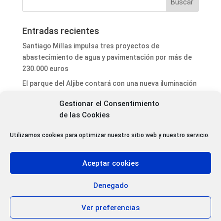
Entradas recientes
Santiago Millas impulsa tres proyectos de
abastecimiento de agua y pavimentación por más de
230.000 euros
El parque del Aljibe contará con una nueva iluminación
ornamental
Gestionar el Consentimiento
El ayuntamiento de Astorga refuerza la seguridad vial
de las Cookies
y mejora la señalización viaria con nuevas actuaciones
de mantenimiento urbano
Utilizamos cookies para optimizar nuestro sitio web y nuestro servicio.
Antoni Gaudí y Juan Bautista Grau serán nombrados
Amigos Mayores de la Catedral 2026
Aceptar cookies
Concentración ciudadana en Astorga en memoria de
las 35 mujeres asesinadas en 2026 a manos de sus
Denegado
parejas o exparejas
Ver preferencias