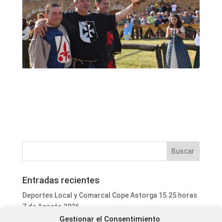
Entradas recientes
Deportes Local y Comarcal Cope Astorga 15.25 horas
7 de Agosto 2026
Gestionar el Consentimiento
Informativo Mediodía Cope Astorga 14.20 horas 7 de