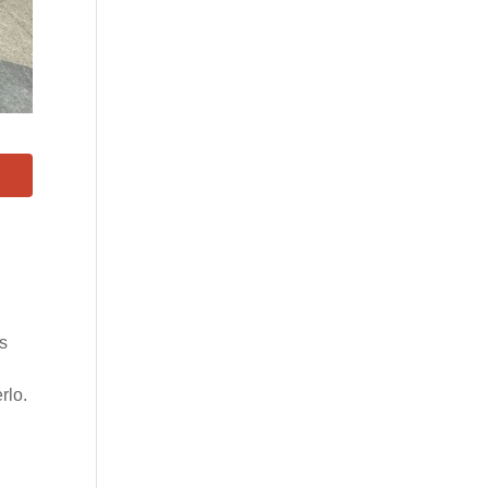
os
rlo.