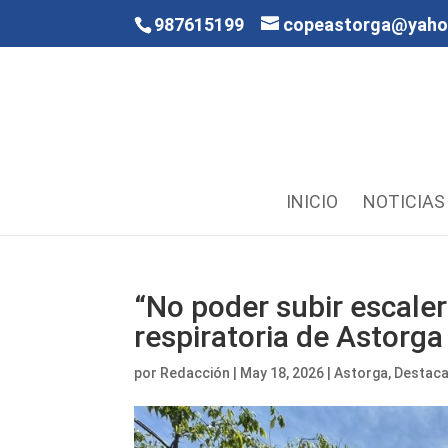
987615199
copeastorga@yah
INICIO
NOTICIAS
“No poder subir escale
respiratoria de Astorga
por
Redacción
|
May 18, 2026
|
Astorga
,
Destac