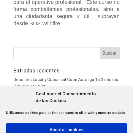
para el operativo profesional. “Este curso no
forma combatientes profesionales, sino a
una ciudadanía segura y útil”, subrayan
desde SOS Wildfire.
Entradas recientes
Deportes Local y Comarcal Cope Astorga 15.25 horas
7 de Agosto 2026
Gestionar el Consentimiento
Informativo Mediodía Cope Astorga 14.20 horas 7 de
de las Cookies
Agosto 2026
San Justo de la Vega acoge este fin de semana un
Utilizamos cookies para optimizar nuestro sitio web y nuestro servicio.
curso de formación para voluntarios en incendios
forestales
Aceptar cookies