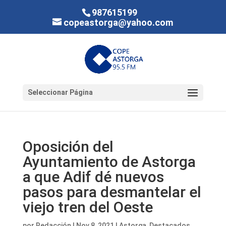
987615199
copeastorga@yahoo.com
Seleccionar Página
Oposición del
Ayuntamiento de Astorga
a que Adif dé nuevos
pasos para desmantelar el
viejo tren del Oeste
por
Redacción
|
Nov 8, 2021
|
Astorga
,
Destacados