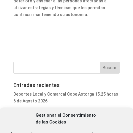
deterioro y enseñar a las personas afectadas a
utilizar estrategias y técnicas que les permitan
continuar manteniendo su autonomía.
Entradas recientes
Deportes Local y Comarcal Cope Astorga 15.25 horas
6 de Agosto 2026
Programa Local Cope Astorga 6 de Agosto 2026
Gestionar el Consentimiento
El ayuntamiento de Astorga inicia la mejora integral
de las Cookies
del parque de mascotas de Puerta de Rey