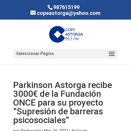
987615199
copeastorga@yahoo.com
Seleccionar Página
Parkinson Astorga recibe
3000€ de la Fundación
ONCE para su proyecto
“Supresión de barreras
psicosociales”
por
Redacción
|
Mar 16, 2021
|
Astorga