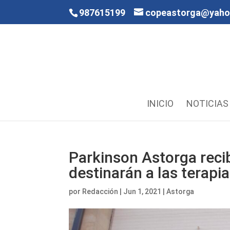
987615199
copeastorga@yah
INICIO
NOTICIAS
Parkinson Astorga reci
destinarán a las terapi
por
Redacción
|
Jun 1, 2021
|
Astorga