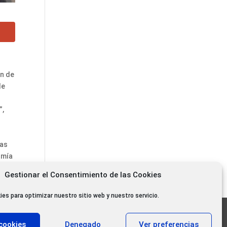
ón de
le
”,
ras
omía
Gestionar el Consentimiento de las Cookies
ies para optimizar nuestro sitio web y nuestro servicio.
11.000 oyentes diarios
cookies
Denegado
Ver preferencias
11.000 Gracias