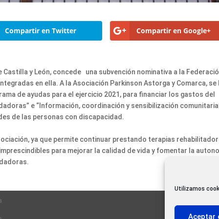
Compartir en Twitter
Compartir en Google+
de Castilla y León, concede una subvención nominativa a la Federaci
 integradas en ella. A la Asociación Parkinson Astorga y Comarca, se 
ama de ayudas para el ejercicio 2021, para financiar los gastos del
idadoras” e “Información, coordinación y sensibilización comunitaria
ades de las personas con discapacidad.
sociación, ya que permite continuar prestando terapias rehabilitado
n imprescindibles para mejorar la calidad de vida y fomentar la auton
uidadoras.
Utilizamos cook
a
Aceptar 
o