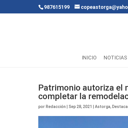
987615199
copeastorga@yah
INICIO
NOTICIAS
Patrimonio autoriza el 
completar la remodelac
por
Redacción
|
Sep 28, 2021
|
Astorga
,
Destac