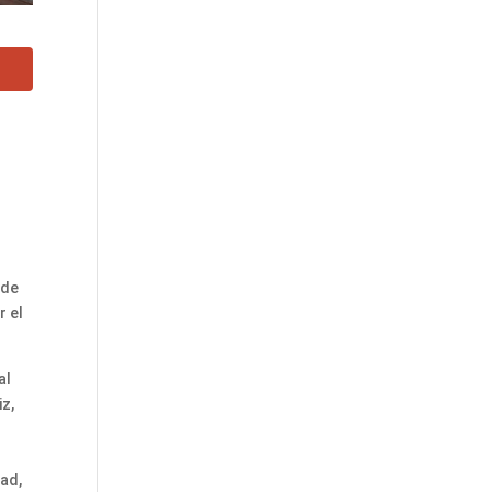
 de
r el
al
iz,
o
dad,