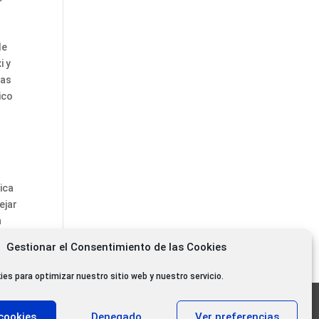
de
i y
ras
ico
ica
ejar
n
Gestionar el Consentimiento de las Cookies
ies para optimizar nuestro sitio web y nuestro servicio.
11.000 oyentes diarios
cookies
Denegado
Ver preferencias