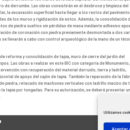
gro de derrumbe. Las obras consistirán en el desbroce y limpieza del
ar, la excavación superficial hasta llegar a los restos del pavimento
es de los muros y rigidización de estos. Además, la consolidación 
tos de piedra sueltos sin pérdidas de masa mediante adhesivo epox
idación de coronación con piedra previamente desmontada a dos ca
 se llevarán a cabo con control arqueológico de la mano de un técn
e reforma y consolidación de tapia, muro de cierre del jardín del
mpos. Las obras a realizar en este BIC con categoría de Monumento,
rvención con recuperación del material derruido, tierra y ladrillo,
izontal de apoyo del cajón de tapia. También la reparación de la fábr
de piedra, retacado de machones verticales con ladrillo macizo de t
la tapia por tongadas. Para su autorización, se deberá presentar u
.
Utilizamos cook
a
Aceptar 