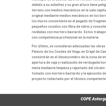
debido a su esbeltez y su gran altura tiene peli
terreno con medios mecánicos en la sala capitul
original mediante medios mecánicos en los bord
los muros consistente en el pegado de fragmen
pequeños cosidos con fibra de vidrio y consol
recibidas con mortero bastardo. Estos trabajos
con competencia profesional en la materia.
Por último, se consideran adecuadas las obras d
Palacio de los Condes de Vega, en Grajal de Ca
consistirán en el desescombro de la zona de inte
apertura de caja y realización de verdugada hor
mixta mediante limpieza y rejuntado del zócalo 
tomado con mortero bastardo y la ejecución de 
proyecto redactado por el técnico competente
COPE Astorg