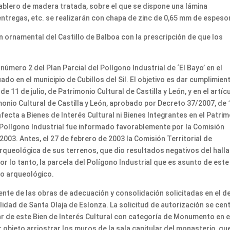
ablero de madera tratada, sobre el que se dispone una lámina
ntregas, etc. se realizarán con chapa de zinc de 0,65 mm de espesor
n ornamental del Castillo de Balboa con la prescripción de que los
.
úmero 2 del Plan Parcial del Polígono Industrial de ‘El Bayo’ en el
do en el municipio de Cubillos del Sil. El objetivo es dar cumplimien
de 11 de julio, de Patrimonio Cultural de Castilla y León, y en el artíc
monio Cultural de Castilla y León, aprobado por Decreto 37/2007, de 
fecta a Bienes de Interés Cultural ni Bienes Integrantes en el Patri
l Polígono Industrial fue informado favorablemente por la Comisión
2003. Antes, el 27 de febrero de 2003 la Comisión Territorial de
rqueológica de sus terrenos, que dio resultados negativos del hall
or lo tanto, la parcela del Polígono Industrial que es asunto de este
io arqueológico.
ente de las obras de adecuación y consolidación solicitadas en el de
idad de Santa Olaja de Eslonza. La solicitud de autorización se cen
ar de este Bien de Interés Cultural con categoría de Monumento en e
r objeto arriostrar los muros de la sala capitular del monasterio, qu