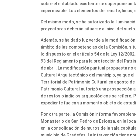
sobre el entablado existente se superpone un t
impermeable. Los elementos de remate, limas, e
Del mismo modo, se ha autorizado la iluminació
proyectores deberán situarse al nivel del suelo
Además, se ha dado luz verde a la modificación n
ámbito de las competencias de la Comisión, situa
lo dispuesto en el artículo 54 de la Ley 12/2002, 
93 del Reglamento para la protección del Patri
de abril. La modificación puntual propuesta no a
Cultural Arquitectónico del municipio, ya que e
Territorial de Patrimonio Cultural en agosto de 
Patrimonio Cultural autorizó una prospección a
de restos o indicios arqueológicos se refiere. P
expediente fue en su momento objeto de estud
Por otra parte, la Comisión informa favorablem
Monasterio de San Pedro de Eslonza, en la local
en la consolidación de muros de la sala capitul
municipio de Gradefes. La intervención tiene po