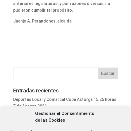
anteriores legislaturas, y por razones diversas, no
pudieron cumplir tal propósito.
Juanjo A. Perandones, alcalde
Entradas recientes
Deportes Local y Comarcal Cope Astorga 15.25 horas
7 de Agosto 2026
Gestionar el Consentimiento
Informativo Mediodía Cope Astorga 14.20 horas 7 de
de las Cookies
Agosto 2026
San Justo de la Vega acoge este fin de semana un