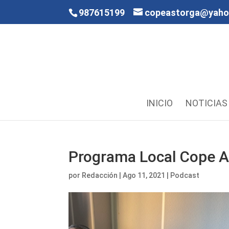
987615199
copeastorga@yah
INICIO
NOTICIAS
Programa Local Cope A
por
Redacción
|
Ago 11, 2021
|
Podcast