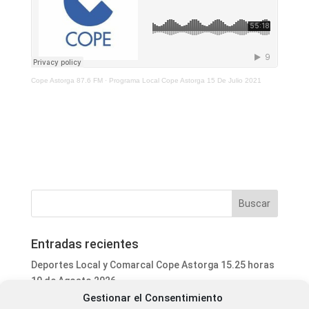
Cope Astorga 87.6 FM
·
Programa Local Cope Astorga 15 De Julio 2021
Entradas recientes
Deportes Local y Comarcal Cope Astorga 15.25 horas
10 de Agosto 2026
Gestionar el Consentimiento
Informativo Mediodía Cope Astorga 14.20 horas 10 de