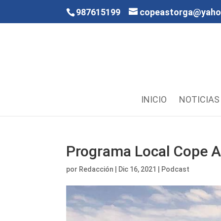
987615199
copeastorga@yah
INICIO
NOTICIAS
Programa Local Cope A
por
Redacción
|
Dic 16, 2021
|
Podcast