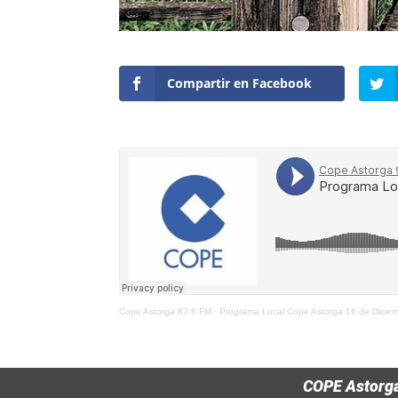
Compartir en Facebook
Cope Astorga 87.6 FM
·
Programa Local Cope Astorga 16 de Dicie
COPE Astorg