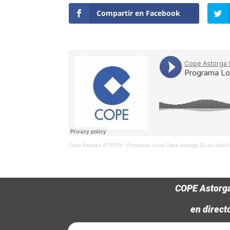
Compartir en Facebook
Cope Astorga 87.6 FM
·
Programa Local Cope Astorga 21 de abril 
COPE Astorg
en direct