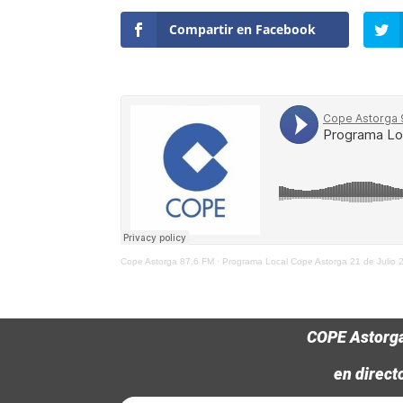
Compartir en Facebook
Cope Astorga 87.6 FM
·
Programa Local Cope Astorga 21 de Julio 
COPE Astorg
en direct