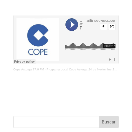
Cope Astorga 87.6 FM
·
Programa Local Cope Astorga 24 de Noviembre 2021