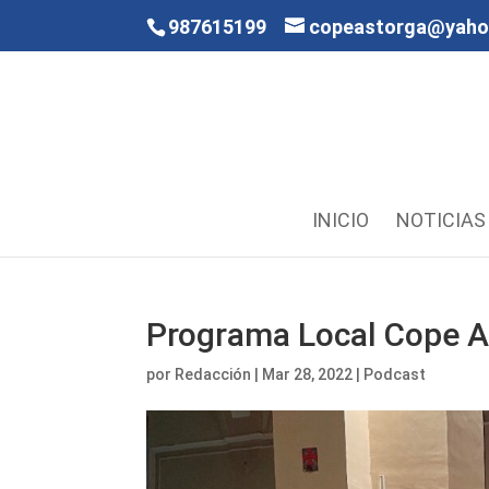
987615199
copeastorga@yah
INICIO
NOTICIAS
Programa Local Cope A
por
Redacción
|
Mar 28, 2022
|
Podcast