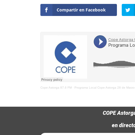
Compartir en Facebook
Cope Astorga 87.6 FM
·
Programa Local Cope Astorga 28 de Marz
COPE Astorg
en direct