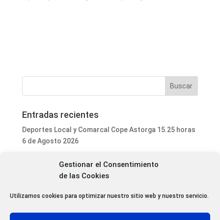
Entradas recientes
Deportes Local y Comarcal Cope Astorga 15.25 horas
6 de Agosto 2026
Programa Local Cope Astorga 6 de Agosto 2026
Gestionar el Consentimiento
El ayuntamiento de Astorga inicia la mejora integral
de las Cookies
del parque de mascotas de Puerta de Rey
Luis Fernández Terrón dona 1.020 euros a la
Utilizamos cookies para optimizar nuestro sitio web y nuestro servicio.
Asociación Contra el Cáncer con la venta de su último
libro