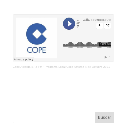
Cope Astorga 87.6 FM
·
Programa Local Cope Astorga 4 de Octubre 2021