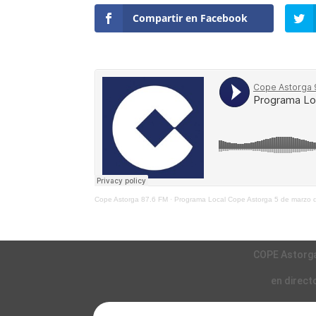
Compartir en Facebook
Cope Astorga 87.6 FM
·
Programa Local Cope Astorga 5 de marzo 
COPE Astorg
en direct