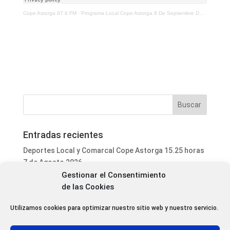
Cope Astorga 87.6 FM
·
Programa Local Cope Astorga 8 De Septiembre De 2021
Entradas recientes
Deportes Local y Comarcal Cope Astorga 15.25 horas
7 de Agosto 2026
Gestionar el Consentimiento
Informativo Mediodía Cope Astorga 14.20 horas 7 de
de las Cookies
Agosto 2026
San Justo de la Vega acoge este fin de semana un
Utilizamos cookies para optimizar nuestro sitio web y nuestro servicio.
curso de formación para voluntarios en incendios
forestales